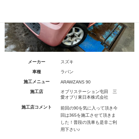
メーカー
スズキ
車種
ラパン
施工メニュー
ARAWZANS 90
施工店
オブリステーション屯田 三
愛オブリ東日本株式会社
施工店コメント
前回の90を気に入って頂き今
回は365を施工させて頂きま
した！普段の洗車も是非ご利
用下さい♪