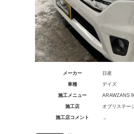
メーカー
日産
車種
デイズ
施工メニュー
ARAWZANS 9
施工店
オブリステー
施工店コメント
－