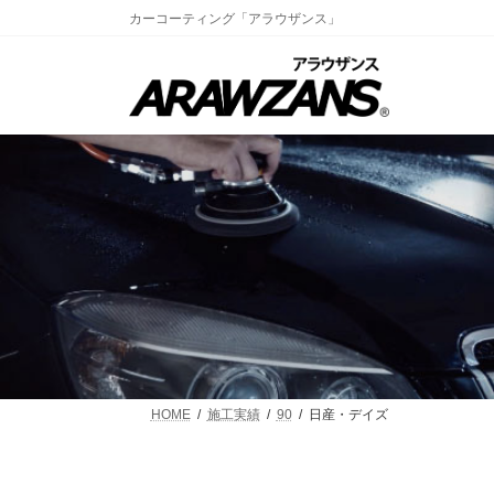
コ
ナ
カーコーティング「アラウザンス」
ン
ビ
テ
ゲ
ン
ー
ツ
シ
へ
ョ
ス
ン
キ
に
ッ
移
プ
動
HOME
施工実績
90
日産・デイズ