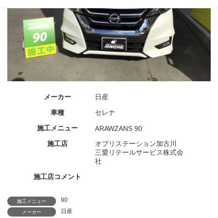
メーカー
日産
車種
セレナ
施工メニュー
ARAWZANS 90
施工店
オブリステーション加古川
三愛リテールサービス株式会
社
施工店コメント
90
施工メニュー
日産
メーカー