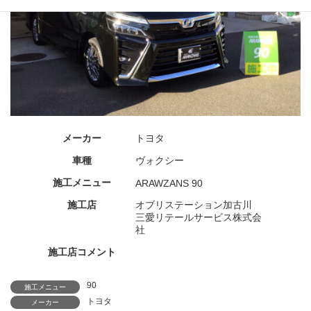
メーカー
トヨタ
車種
ヴォクシー
施工メニュー
ARAWZANS 90
施工店
オブリステーション加古川
三愛リテールサービス株式会
社
施工店コメント
90
施工メニュー
トヨタ
メーカー