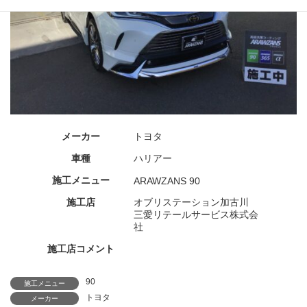
メーカー
トヨタ
車種
ハリアー
施工メニュー
ARAWZANS 90
施工店
オブリステーション加古川
三愛リテールサービス株式会
社
施工店コメント
90
施工メニュー
トヨタ
メーカー