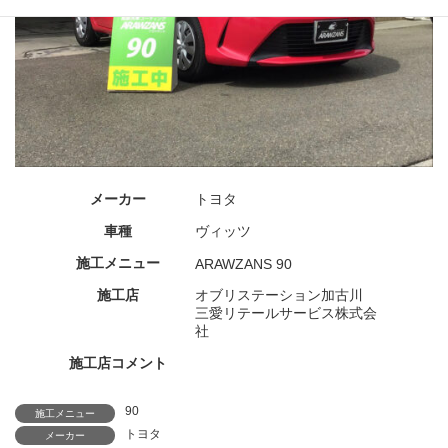
メーカー
トヨタ
車種
ヴィッツ
施工メニュー
ARAWZANS 90
施工店
オブリステーション加古川
三愛リテールサービス株式会
社
施工店コメント
90
施工メニュー
トヨタ
メーカー