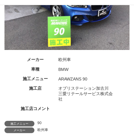
メーカー
欧州車
車種
BMW
施工メニュー
ARAWZANS 90
施工店
オブリステーション加古川
三愛リテールサービス株式会
社
施工店コメント
90
施工メニュー
欧州車
メーカー