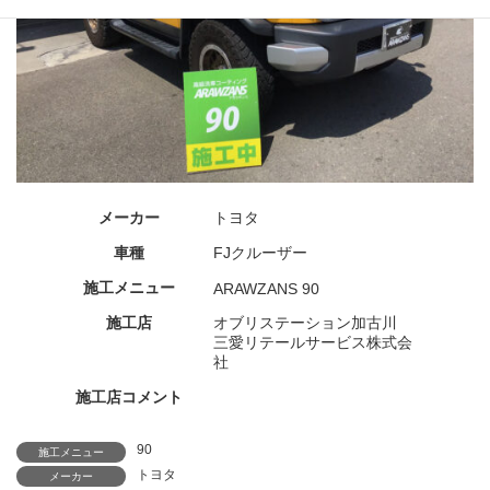
メーカー
トヨタ
車種
FJクルーザー
施工メニュー
ARAWZANS 90
施工店
オブリステーション加古川
三愛リテールサービス株式会
社
施工店コメント
90
施工メニュー
トヨタ
メーカー