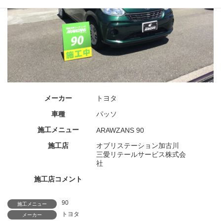
メーカー
トヨタ
車種
パッソ
施工メニュー
ARAWZANS 90
施工店
オブリステーション加古川
三愛リテールサービス株式会
社
施工店コメント
90
施工メニュー
トヨタ
メーカー