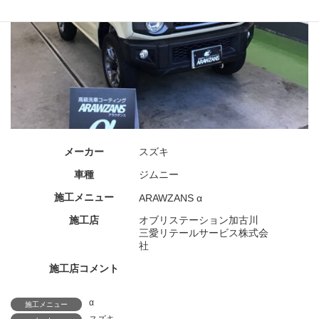
メーカー
スズキ
車種
ジムニー
施工メニュー
ARAWZANS α
施工店
オブリステーション加古川
三愛リテールサービス株式会
社
施工店コメント
α
施工メニュー
スズキ