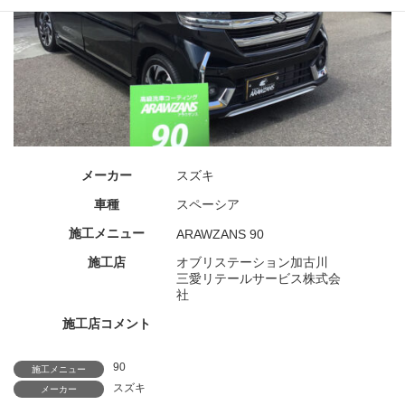
メーカー
スズキ
車種
スペーシア
施工メニュー
ARAWZANS 90
施工店
オブリステーション加古川
三愛リテールサービス株式会
社
施工店コメント
90
施工メニュー
スズキ
メーカー