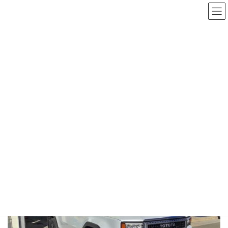
コ
ナ
ン
ビ
テ
ゲ
ン
ー
ツ
シ
へ
ョ
施工実績
ス
ン
キ
に
ッ
移
HOME
施工実績
90
トヨタ・ランドクルーザー250
プ
動
トヨタ・ランドクルーザー250
2025年12月10日