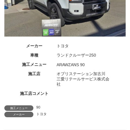
メーカー
トヨタ
車種
ランドクルーザー250
施工メニュー
ARAWZANS 90
施工店
オブリステーション加古川
三愛リテールサービス株式会
社
施工店コメント
90
施工メニュー
トヨタ
メーカー