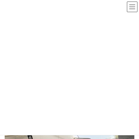
コ
ナ
ン
ビ
テ
ゲ
ン
ー
ツ
シ
へ
ョ
施工実績
ス
ン
キ
に
ッ
移
HOME
施工実績
90
ダイハツ・タント
プ
動
ダイハツ・タント
2025年12月19日