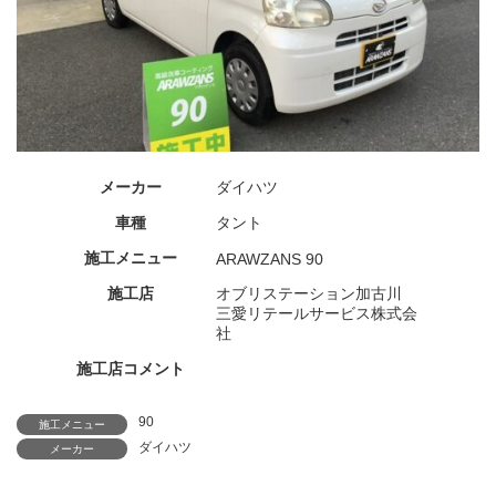
メーカー
ダイハツ
車種
タント
施工メニュー
ARAWZANS 90
施工店
オブリステーション加古川
三愛リテールサービス株式会
社
施工店コメント
90
施工メニュー
ダイハツ
メーカー