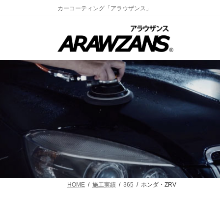
コ
ナ
カーコーティング「アラウザンス」
ン
ビ
テ
ゲ
ン
ー
ツ
シ
へ
ョ
ス
ン
キ
に
ッ
移
プ
動
HOME
施工実績
365
ホンダ・ZRV