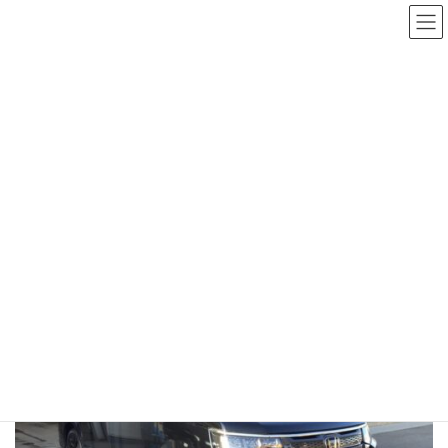
コ
ナ
ン
ビ
テ
ゲ
ン
ー
ツ
シ
へ
ョ
施工実績
ス
ン
キ
に
ッ
移
HOME
施工実績
90
ホンダ・ステップワゴン
プ
動
ホンダ・ステップワゴン
2026年1月19日