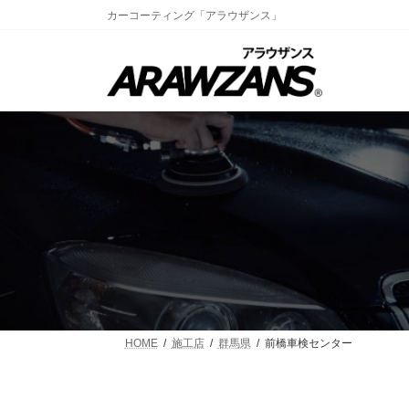
コ
ナ
カーコーティング「アラウザンス」
ン
ビ
テ
ゲ
ン
ー
ツ
シ
へ
ョ
ス
ン
キ
に
ッ
移
プ
動
HOME
施工店
群馬県
前橋車検センター