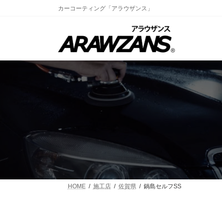
コ
ナ
カーコーティング「アラウザンス」
ン
ビ
テ
ゲ
ン
ー
ツ
シ
へ
ョ
ス
ン
キ
に
ッ
移
プ
動
HOME
施工店
佐賀県
鍋島セルフSS