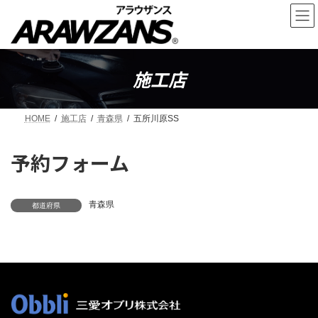
コ
ナ
ン
ビ
テ
ゲ
ン
ー
ツ
シ
へ
ョ
施工店
ス
ン
キ
に
ッ
移
HOME
施工店
青森県
五所川原SS
プ
動
予約フォーム
青森県
都道府県