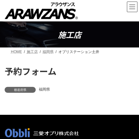
コ
ナ
ン
ビ
テ
ゲ
ン
ー
ツ
シ
へ
ョ
施工店
ス
ン
キ
に
ッ
移
HOME
施工店
福岡県
オブリステーション土井
プ
動
予約フォーム
福岡県
都道府県